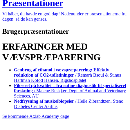
Præsentationer
Vi håber, du havde en god dag! Nedenunder er præsentationerne fra
dagen, så de kan genses.
Brugerpræsentationer
ERFARINGER MED
VÆVSPRÆPARERING
Genbrug af ethanol i vævspræparering: Effektiv
reduktion af CO2-udledninger
/ Remarh Bsoul & Stinus
Hartman Kofod Hansen, Rigshospitalet
Fikseret på kvalitet – fra rutine diagnostik til specialiseret
forskning
/ Malene Ruskjær, Dept. of Animal and Veterinary
Sciences, AU
Nedfrysning af muskelbiopsier
/ Helle Zibrandtzen, Steno
Diabetes Center Aarhus
Se kommende Axlab Academy dage