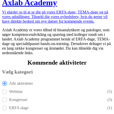
Axlab Academy
Vi glæder os til at se dig på vores ERFA-dage, TEMA-dage og på
vores udstillinger. Tilmeld dig vores nyhedsbrev, hvis du gerne vil
have direkte besked om nye datoer for kommende events.
Axlab Academy er vores tilbud til bioanalytikere og patologer, som
søger kompetenceudvikling og sparring med kolleger rundt om i
landet. Axlab Academy programmet består af ERFA-dage, TEMA-
dage og specialtilpasset hands-on-træning. Derudover deltager vi på
en lang række kongresser og årsmøder. Du kan tilmelde dig via
nedenstående links.
Kommende aktiviteter
Vælg kategori
Vælg kategori
Alle aktiviteter
Webinar
(5)
Kongresser
(3)
ERFA-dage
(1)