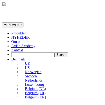
MENU
MENU
Produkter
NYHEDER
Om os
Axlab Academy
Kontakt
Denmark
UK
US
Norwegian
Sweden
Netherlands
Luxembourg
Belgium (NL)
Belgium (FR)
Belgium (EN)