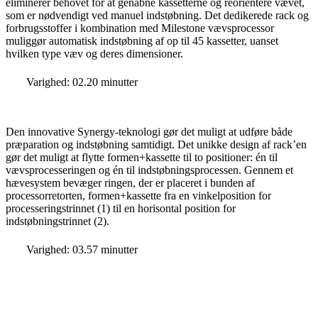
eliminerer behovet for at genåbne kassetterne og reorientere vævet,
som er nødvendigt ved manuel indstøbning. Det dedikerede rack og
forbrugsstoffer i kombination med Milestone vævsprocessor
muliggør automatisk indstøbning af op til 45 kassetter, uanset
hvilken type væv og deres dimensioner.
Varighed: 02.20 minutter
Den innovative Synergy-teknologi gør det muligt at udføre både
præparation og indstøbning samtidigt. Det unikke design af rack’en
gør det muligt at flytte formen+kassette til to positioner: én til
vævsprocesseringen og én til indstøbningsprocessen. Gennem et
hævesystem bevæger ringen, der er placeret i bunden af
processorretorten, formen+kassette fra en vinkelposition for
processeringstrinnet (1) til en horisontal position for
indstøbningstrinnet (2).
Varighed: 03.57 minutter