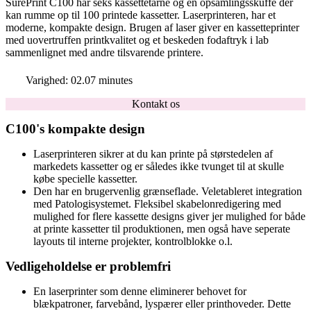
SurePrint C100 har seks kassettetårne og en opsamlingsskuffe der
kan rumme op til 100 printede kassetter. Laserprinteren, har et
moderne, kompakte design. Brugen af laser giver en kassetteprinter
med uovertruffen printkvalitet og et beskeden fodaftryk i lab
sammenlignet med andre tilsvarende printere.
Varighed: 02.07 minutes
Kontakt os
C100's kompakte design
Laserprinteren sikrer at du kan printe på størstedelen af
markedets kassetter og er således ikke tvunget til at skulle
købe specielle kassetter.
Den har en brugervenlig grænseflade. Veletableret integration
med Patologisystemet. Fleksibel skabelonredigering med
mulighed for flere kassette designs giver jer mulighed for både
at printe kassetter til produktionen, men også have seperate
layouts til interne projekter, kontrolblokke o.l.
Vedligeholdelse er problemfri
En laserprinter som denne eliminerer behovet for
blækpatroner, farvebånd, lyspærer eller printhoveder. Dette