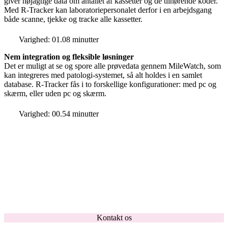
giver nøjagtige data om antallet af kassetter og de tilhørende koder.
Med R-Tracker kan laboratoriepersonalet derfor i en arbejdsgang
både scanne, tjekke og tracke alle kassetter.
Varighed: 01.08 minutter
Nem integration og fleksible løsninger
Det er muligt at se og spore alle prøvedata gennem MileWatch, som
kan integreres med patologi-systemet, så alt holdes i en samlet
database. R-Tracker fås i to forskellige konfigurationer: med pc og
skærm, eller uden pc og skærm.
Varighed: 00.54 minutter
Kontakt os