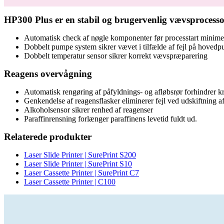
HP300 Plus er en stabil og brugervenlig vævsprocesso
Automatisk check af nøgle komponenter før processtart minimer
Dobbelt pumpe system sikrer vævet i tilfælde af fejl på hoved
Dobbelt temperatur sensor sikrer korrekt vævspræparering
Reagens overvågning
Automatisk rengøring af påfyldnings- og afløbsrør forhindrer k
Genkendelse af reagensflasker eliminerer fejl ved udskiftning af
Alkoholsensor sikrer renhed af reagenser
Paraffinrensning forlænger paraffinens levetid fuldt ud.
Relaterede produkter
Laser Slide Printer | SurePrint S200
Laser Slide Printer | SurePrint S10
Laser Cassette Printer | SurePrint C7
Laser Cassette Printer | C100