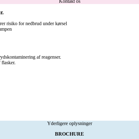
Kontakt os
r.
er risiko for nedbrud under kørsel
pumpen
rydskontaminering af reagenser.
 flasker.
Yderligere oplysninger
BROCHURE