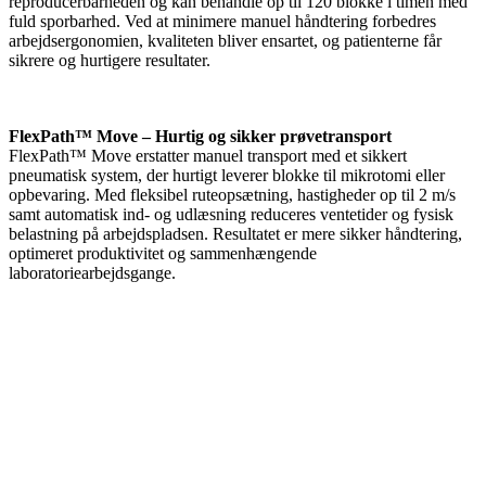
reproducerbarheden og kan behandle op til 120 blokke i timen med
fuld sporbarhed. Ved at minimere manuel håndtering forbedres
arbejdsergonomien, kvaliteten bliver ensartet, og patienterne får
sikrere og hurtigere resultater.
FlexPath™ Move – Hurtig og sikker prøvetransport
FlexPath™ Move erstatter manuel transport med et sikkert
pneumatisk system, der hurtigt leverer blokke til mikrotomi eller
opbevaring. Med fleksibel ruteopsætning, hastigheder op til 2 m/s
samt automatisk ind- og udlæsning reduceres ventetider og fysisk
belastning på arbejdspladsen. Resultatet er mere sikker håndtering,
optimeret produktivitet og sammenhængende
laboratoriearbejdsgange.