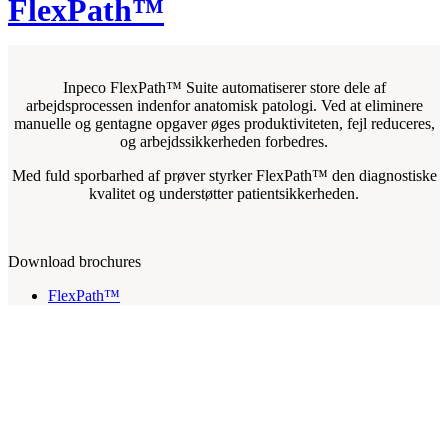
FlexPath™
Inpeco FlexPath™ Suite automatiserer store dele af
arbejdsprocessen indenfor anatomisk patologi. Ved at eliminere
manuelle og gentagne opgaver øges produktiviteten, fejl reduceres,
og arbejdssikkerheden forbedres.
Med fuld sporbarhed af prøver styrker FlexPath™ den diagnostiske
kvalitet og understøtter patientsikkerheden.
Download brochures
FlexPath™