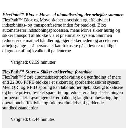
FlexPath™ Blox + Move – Automatisering, der arbejder sammen
FlexPath™ Blox og Move skaber præcision og effektivitet i
indstøbnings- og transportfaserne inden for patologi. Blox
automatiserer indstøbningsprocessen, mens Move sikrer hurtig og
sikker transport af blokke via et pneumatisk system. Sammen
reducerer de manuel håndtering, øger sikkerheden og accelererer
arbejdsgange – så personalet kan fokusere på at levere rettidige
diagnoser af høj kvalitet til patienterne.
Varighed: 02.59 minutter
FlexPath™ Store –
Sikker arkivering, forenklet
FlexPath™ Store automatiserer opbevaring og genfinding af mere
end 22.000 FFPE-blokke i et sikkert og sporbarhedssikret system.
Med QR- og RFID-sporing kan laboratorier øjeblikkeligt lokalisere
og hente prøver, hvilket sparer tid og reducerer arbejdsbelastningen
for personalet. Løsningen sikrer pålidelig langtidsopbevaring, høj
operationel effektivitet og fuld overholdelse af gældende
sundhedsstandarder.
Varighed: 02.44 minutes