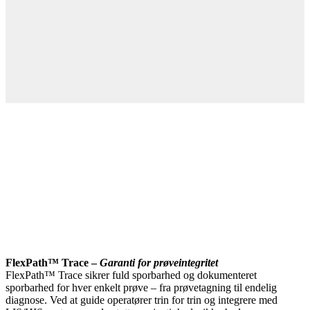
FlexPath™ Trace –
Garanti for prøveintegritet
FlexPath™ Trace sikrer fuld sporbarhed og dokumenteret
sporbarhed for hver enkelt prøve – fra prøvetagning til endelig
diagnose. Ved at guide operatører trin for trin og integrere med