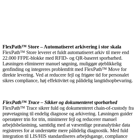
FlexPath™ Store – Automatiseret arkivering i stor skala
FlexPath™ Store leverer et fuldt automatiseret arkiv til mere end
22.000 FFPE-blokke med RFID- og QR-baseret sporbarhed.
Løsningen eliminerer manuel søgning, muliggør øjeblikkelig
genfinding og integreres problemfrit med FlexPath™ Move for
direkte levering. Ved at reducere fejl og frigøre tid for personalet
sikres compliance, høj effektivitet og pålidelig langtidsopbevaring.
FlexPath™ Trace – Sikker og dokumenteret sporbarhed
FlexPath™ Trace sikrer fuld og dokumenteret chain-of-custody fra
prøvetagning til endelig diagnose og arkivering. Løsningen guider
operatører trin for trin, minimerer fejl og reducerer manuel
arbejdsbelastning, samtidig med at væsentlige præanalytiske data
registreres for at understøtte mere pålidelig diagnostik. Med fuld
integration til LIS/HIS standardiseres arbejdsgange, compliance