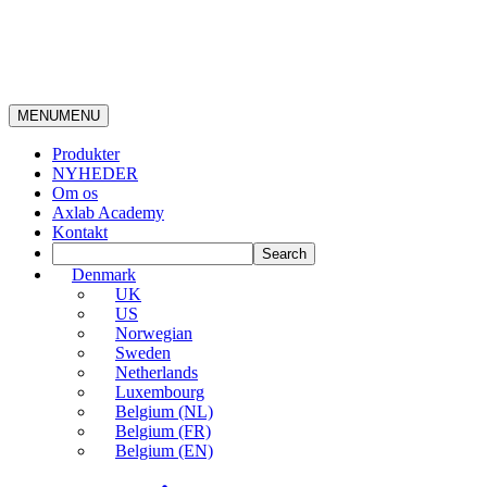
MENU
MENU
Produkter
NYHEDER
Om os
Axlab Academy
Kontakt
Denmark
UK
US
Norwegian
Sweden
Netherlands
Luxembourg
Belgium (NL)
Belgium (FR)
Belgium (EN)