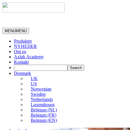
MENU
MENU
Produkter
NYHEDER
Om os
Axlab Academy
Kontakt
Denmark
UK
US
Norwegian
Sweden
Netherlands
Luxembourg
Belgium (NL)
Belgium (FR)
Belgium (EN)