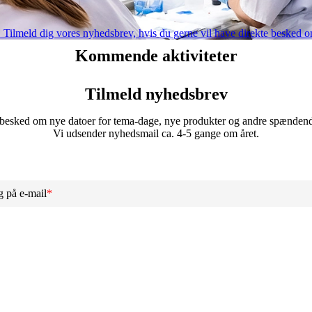
er. Tilmeld dig vores nyhedsbrev, hvis du gerne vil have direkte beske
Kommende aktiviteter
Tilmeld nyhedsbrev
 besked om nye datoer for tema-dage, nye produkter og andre spænden
Vi udsender nyhedsmail ca. 4-5 gange om året.
g på e-mail
*