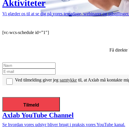
Aktiviteter
Vi glæder os til at se dig på vores temadage, webinarer og udstilling
[vc-wcs-schedule id=”1″]
Få direkte
Ved tilmelding giver jeg
samtykke
til, at Axlab må kontakte mi
Axlab YouTube Channel
Se hvordan vores udstyr bliver brugt i praksis vores YouTube kanal.