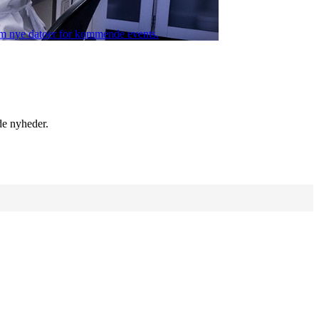
d om nye datoer for kommende events.
de nyheder.